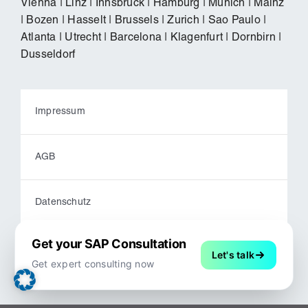
Vienna
|
Linz
|
Innsbruck
|
Hamburg
|
Munich
|
Mainz
|
Bozen
|
Hasselt
|
Brussels
|
Zurich
|
Sao Paulo
|
Atlanta
|
Utrecht
|
Barcelona
|
Klagenfurt
|
Dornbirn
|
Dusseldorf
Impressum
AGB
Datenschutz
Get your SAP Consultation
Code of Conduct
Let's talk
Get expert consulting now