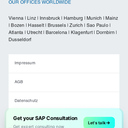
OUR OFFICES WORLDWIDE
Vienna
|
Linz
|
Innsbruck
|
Hamburg
|
Munich
|
Mainz
|
Bozen
|
Hasselt
|
Brussels
|
Zurich
|
Sao Paulo
|
Atlanta
|
Utrecht
|
Barcelona
|
Klagenfurt
|
Dornbirn
|
Dusseldorf
Impressum
AGB
Datenschutz
Get your SAP Consultation
Code of Conduct
Let's talk
Get expert consulting now