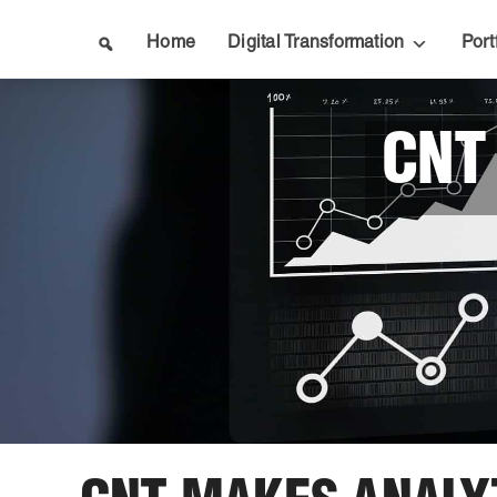
Skip
to
Home
Digital Transformation
Port
content
CNT