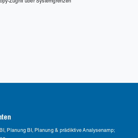
py-Zugriff über Systemgrenzen
nten
BI, Planung BI, Planung & prädiktive Analysenamp;