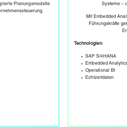
rierte Planungsmodelle
Systeme – o
ternehmenssteuerung.
Mit Embedded Anal
Führungskräfte gen
En
Technologien
:
SAP S/4HANA
Embedded Analytic
Operational BI
Echtzeitdaten