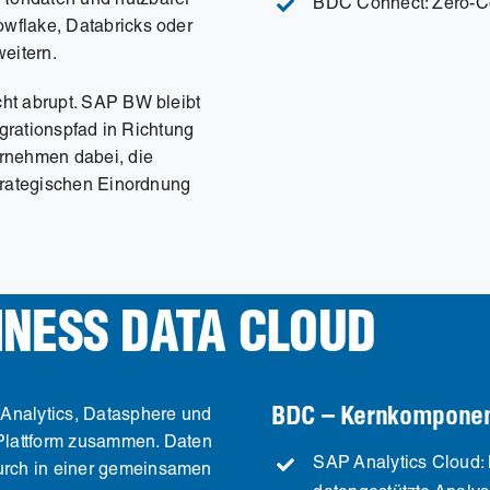
Rohdaten und nutzbarer
BDC Connect: Zero-Co
wflake, Databricks oder
weitern.
ht abrupt. SAP BW bleibt
igrationspfad in Richtung
ernehmen dabei, die
strategischen Einordnung
INESS DATA CLOUD
BDC – Kernkompone
Analytics, Datasphere und
-Plattform zusammen. Daten
SAP Analytics Cloud: 
rch in einer gemeinsamen