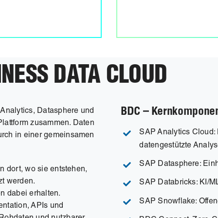
NESS DATA CLOUD
BDC – Kernkompone
Analytics, Datasphere und
-Plattform zusammen. Daten
SAP Analytics Cloud: 
rch in einer gemeinsamen
datengestützte Analy
SAP Datasphere: Einh
 dort, wo sie entstehen,
zt werden.
SAP Databricks: KI/M
n dabei erhalten.
SAP Snowflake: Offe
entation, APIs und