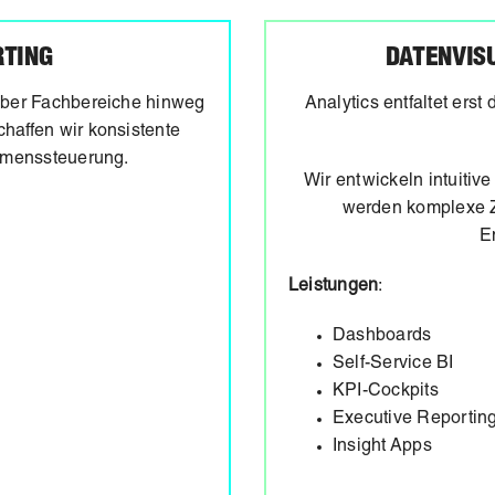
RTING
DATENVIS
über Fachbereiche hinweg
Analytics entfaltet ers
haffen wir konsistente
ehmenssteuerung.
Wir entwickeln intuiti
werden komplexe 
E
Leistungen
:
Dashboards
Self-Service BI
KPI-Cockpits
Executive Reportin
Insight Apps