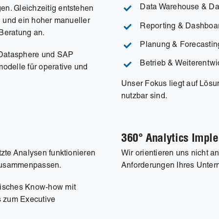
Data Warehouse & Da
n. Gleichzeitig entstehen
n und ein hoher manueller
Reporting & Dashboa
Beratung an.
Planung & Forecastin
 Datasphere und SAP
Betrieb & Weiterentwi
odelle für operative und
Unser Fokus liegt auf Lösun
nutzbar sind.
360° Analytics Impl
zte Analysen funktionieren
Wir orientieren uns nicht 
r zusammenpassen.
Anforderungen Ihres Unte
nisches Know-how mit
s zum Executive